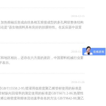
2018-12-15
，加热熔融后形成由丝条相互熔接成型的多孔网状整体结构
论是“该生物填料具有良好的挂膜特性。在反应器中设置
2018-11-30
家和地区相比，还存在六方面的差距，中国塑料机械行业要
平表示。
2018-11-26
B/T15558.2-95;喷灌用低密度聚乙烯管材使用的标准是
E)管材纵向回缩率的测定使用的标准是GB/T6671.2-86;热塑性
乙烯公称密度和熔体流动速率命名的方法 GB/T9642-88;聚乙