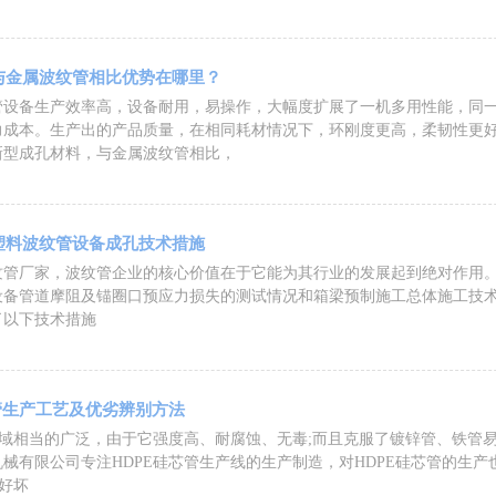
与金属波纹管相比优势在哪里？
备生产效率高，设备耐用，易操作，大幅度扩展了一机多用性能，同一
力成本。生产出的产品质量，在相同耗材情况下，环刚度更高，柔韧性更
新型成孔材料，与金属波纹管相比，
塑料波纹管设备成孔技术措施
纹管厂家，波纹管企业的核心价值在于它能为其行业的发展起到绝对作用
设备管道摩阻及锚圈口预应力损失的测试情况和箱梁预制施工总体施工技
了以下技术措施
管生产工艺及优劣辨别方法
领域相当的广泛，由于它强度高、耐腐蚀、无毒;而且克服了镀锌管、铁管
械有限公司专注HDPE硅芯管生产线的生产制造，对HDPE硅芯管的生
的好坏