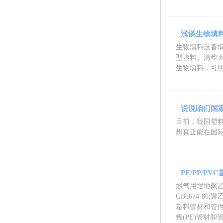
浅谈生物填
生物填料设备
型填料。清华
生物填料，可明
说说咱们国
目前，我国塑
想真正能在国
PE/PP/P
燃气用埋地聚乙烯
GB6674-86
塑料管材和管件密
烯(PE)管材和管