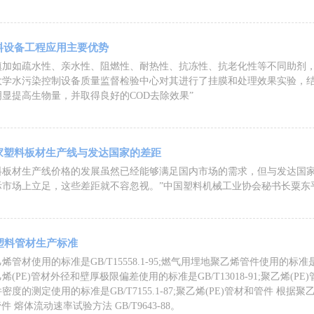
料设备工程应用主要优势
填加如疏水性、亲水性、阻燃性、耐热性、抗冻性、抗老化性等不同助剂
大学水污染控制设备质量监督检验中心对其进行了挂膜和处理效果实验，结
显提高生物量，并取得良好的COD去除效果”
家塑料板材生产线与发达国家的差距
料板材生产线​价格的发展虽然已经能够满足国内市场的需求，但与发达国
际市场上立足，这些差距就不容忽视。”中国塑料机械工业协会秘书长粟东
VC塑料管材生产标准
管材使用的标准是GB/T15558.1-95;燃气用埋地聚乙烯管件使用的标准是G
;聚乙烯(PE)管材外径和壁厚极限偏差使用的标准是GB/T13018-91;聚乙烯(P
度的测定使用的标准是GB/T7155.1-87;聚乙烯(PE)管材和管件 根据聚
件 熔体流动速率试验方法 GB/T9643-88。