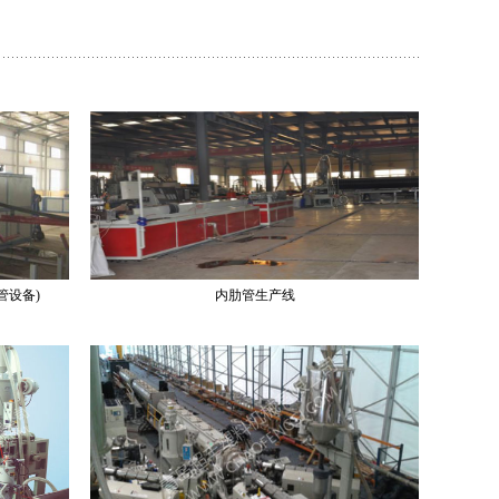
管设备)
内肋管生产线