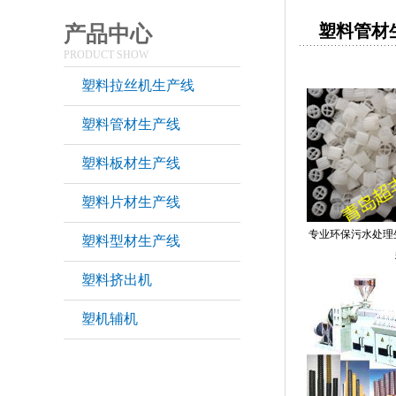
塑料管材
产品中心
PRODUCT SHOW
塑料拉丝机生产线
塑料管材生产线
塑料板材生产线
塑料片材生产线
专业环保污水处理
塑料型材生产线
塑料挤出机
塑机辅机