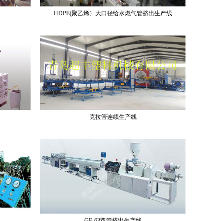
HDPE(聚乙烯）大口径给水燃气管挤出生产线
克拉管连续生产线
GF-63双管挤出生产线