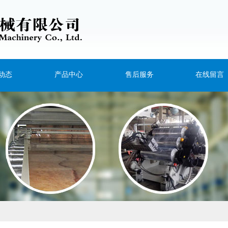
动态
产品中心
售后服务
在线留言
新闻
塑料拉丝机生产线
动态
塑料管材生产线
问题
塑料板材生产线
塑料片材生产线
塑料型材生产线
塑料挤出机
塑机辅机