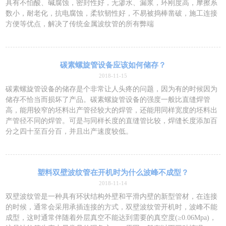
具有不怕酸、碱腐蚀，密封性好，无渗水、漏浆，环刚度高，摩擦系
数小，耐老化，抗电腐蚀，柔软韧性好，不易被捣棒凿破，施工连接
方便等优点，解决了传统金属波纹管的所有弊端
碳素螺旋管设备应该如何储存？
2018-11-15
碳素螺旋管设备的储存是个非常让人头疼的问题，因为有的时候因为
储存不恰当而损坏了产品。碳素螺旋管设备的强度一般比直缝焊管
高，能用较窄的坯料出产管径较大的焊管，还能用同样宽度的坯料出
产管径不同的焊管。可是与同样长度的直缝管比较，焊缝长度添加百
分之四十至百分百，并且出产速度较低。
塑料双壁波纹管在开机时为什么波峰不成型？
2018-11-14
双壁波纹管是一种具有环状结构外壁和平滑内壁的新型管材，在连接
的时候，通常会采用承插连接的方式，双壁波纹管开机时，波峰不能
成型，这时通常伴随着外层真空不能达到需要的真空度(≥0.06Mpa)，