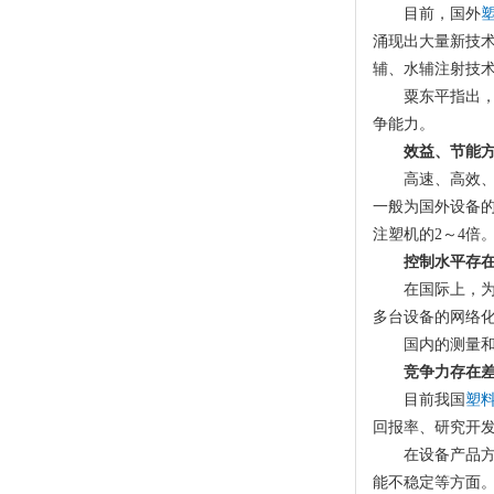
目前，国外
涌现出大量新技
辅、水辅注射技术
粟东平指出，当
争能力。
效益、节能
高速、高效、节
一般为国外设备的
注塑机的2～4
控制水平存
在国际上，为使
多台设备的网络
国内的测量和控
竞争力存在
目前我国
塑
回报率、研究开
在设备产品方面
能不稳定等方面