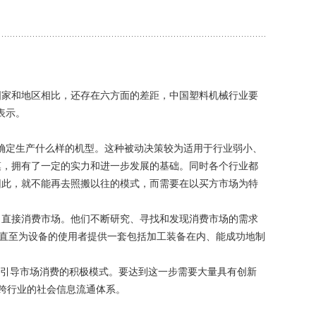
国家和地区相比，还存在六方面的差距，中国塑料机械行业要
表示。
确定生产什么样的机型。这种被动决策较为适用于行业弱小、
模，拥有了一定的实力和进一步发展的基础。同时各个行业都
因此，就不能再去照搬以往的模式，而需要在以买方市场为特
直接消费市场。他们不断研究、寻找和发现消费市场的需求
，直至为设备的使用者提供一套包括加工装备在内、能成功地制
引导市场消费的积极模式。要达到这一步需要大量具有创新
、跨行业的社会信息流通体系。