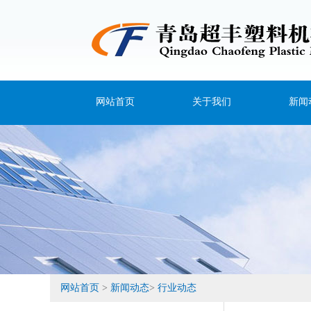
网站首页
关于我们
新闻
公司简介
公司
企业文化
行业
技术实力
常见
设备展示
网站首页
>
新闻动态
>
行业动态