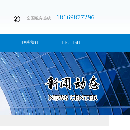
18669877296
全国服务热线：
联系我们
ENGLISH