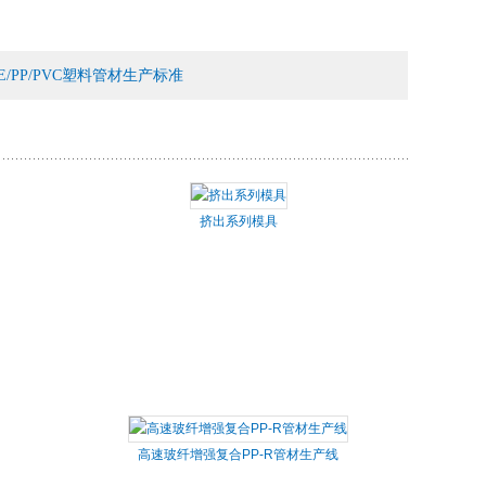
E/PP/PVC塑料管材生产标准
挤出系列模具
高速玻纤增强复合PP-R管材生产线