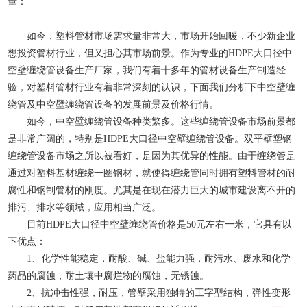
量：
如今，塑料管材市场需求量非常大，市场开始回暖，不少新企业
想投资管材行业，但又担心其市场前景。作为专业的HDPE大口径中
空壁缠绕管设备生产厂家，我们有着十多年的管材设备生产制造经
验，对塑料管材行业有着非常深刻的认识，下面我们分析下中空壁缠
绕管及中空壁缠绕管设备的发展前景及价格行情。
如今，中空壁缠绕管设备种类繁多。这些缠绕管设备市场前景都
是非常广阔的，特别是HDPE大口径中空壁缠绕管设备。双平壁塑钢
缠绕管设备市场之所以被看好，是因为其优异的性能。由于缠绕管是
通过对塑料基材缠绕一圈钢材，就使得缠绕管同时拥有塑料管材的耐
腐性和钢制管材的刚度。尤其是在现在潜力巨大的城市建设离不开的
排污、排水等领域，应用相当广泛。
目前HDPE大口径中空壁缠绕管价格是50元左右一米，它具有以
下优点：
1、化学性能稳定，耐酸、碱、盐能力强，耐污水、废水和化学
药品的腐蚀，耐土壤中腐烂物的腐蚀，无锈蚀。
2、抗冲击性强，耐压，管壁采用独特的工字型结构，弹性变形