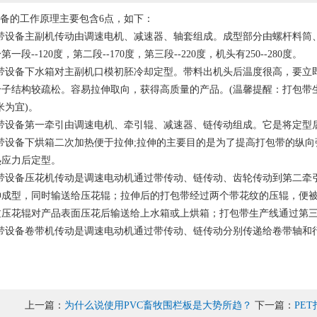
备的工作原理主要包含6点，如下：
带设备主副机传动由调速电机、减速器、轴套组成。成型部分由螺杆料筒
段--120度，第二段--170度，第三段--220度，机头有250--280度。
带设备下水箱对主副机口模初胚冷却定型。带料出机头后温度很高，要立
子结构较疏松。容易拉伸取向，获得高质量的产品。(温馨提醒：打包带生
米为宜)。
带设备第一牵引由调速电机、牵引辊、减速器、链传动组成。它是将定型
带设备下烘箱二次加热便于拉伸;拉伸的主要目的是为了提高打包带的纵向
热应力后定型。
带设备压花机传动是调速电动机通过带传动、链传动、齿轮传动到第二牵
伸成型，同时输送给压花辊；拉伸后的打包带经过两个带花纹的压辊，便
过压花辊对产品表面压花后输送给上水箱或上烘箱；打包带生产线通过第
带设备卷带机传动是调速电动机通过带传动、链传动分别传递给卷带轴和
上一篇：
为什么说使用PVC畜牧围栏板是大势所趋？
下一篇：
PE