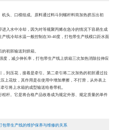
、机头、口模组成。原料通过料斗到螺杆料筒加热挤压出初
即进入水中冷却，因为对等规聚丙烯在急冷的情况下容易生成
产线冷却水温一般控制在30-40度，打包带生产线模口距水面
后的初胚输送到烘箱。
强度，减少伸长率，打包带生产线上烘箱三次加热消除拉伸应
引，到压花，接着是牵引。第二牵引将二次加热的初胚通过拉
被压上花纹，其作用是在使用中增加摩擦，不打滑，从外表上
三牵引将上水箱的成型输送给卷带机。
行程杆。它是将合格产品收卷成为规定外形、规定质量的单件
T打包带生产线的维护保养与维修的关系