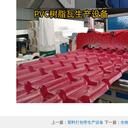
上一篇：
塑料打包带生产设备
下一篇：
生