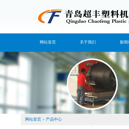
网站首页
关于我们
新闻
公司简介
公司
企业文化
行业
技术实力
常见
设备展示
网站首页
>
产品中心