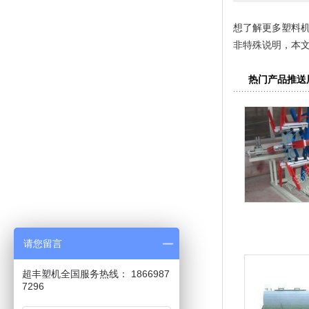
想了解更多塑料机
非特殊说明，本
热门产品推送
请您留言
超丰塑机全国服务热线： 1866987
7296