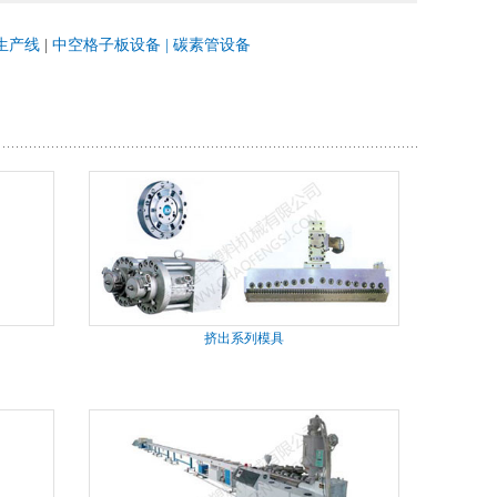
生产线
|
中空格子板设备 |
碳素管设备
挤出系列模具